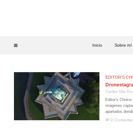
Inicio
Sobre mí
EDITOR'S CH
Dronestagra
Carles Vila Ro
Editor’s Choice
imágenes captad
apartados donde
0 Comentar
chat_bubble