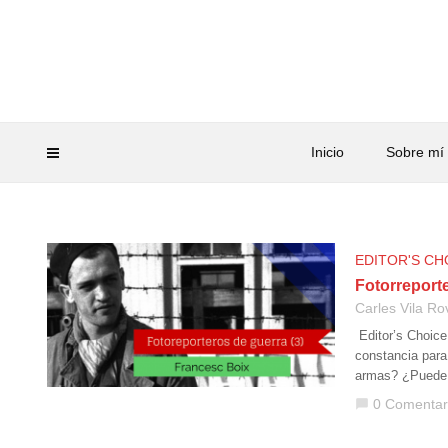
Inicio
Sobre mí
EDITOR'S CH
Fotorreporte
Carles Vila Ro
Editor’s Choice
constancia para
armas? ¿Puede
0 Comentar
chat_bubble