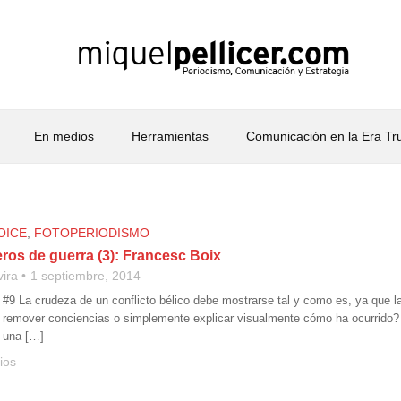
En medios
Herramientas
Comunicación en la Era T
OICE
,
FOTOPERIODISMO
ros de guerra (3): Francesc Boix
vira
1 septiembre, 2014
 #9 La crudeza de un conflicto bélico debe mostrarse tal y como es, ya que la
 remover conciencias o simplemente explicar visualmente cómo ha ocurrido?
 una […]
ios