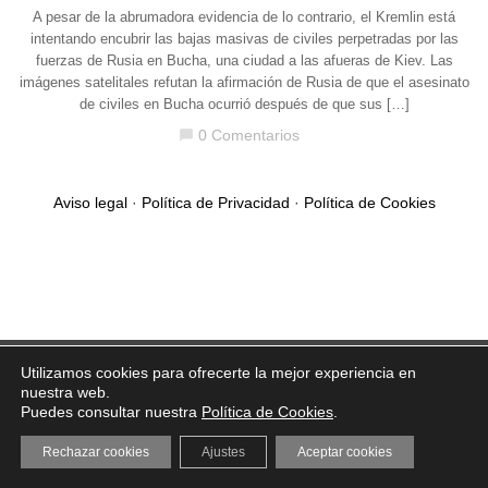
A pesar de la abrumadora evidencia de lo contrario, el Kremlin está
intentando encubrir las bajas masivas de civiles perpetradas por las
fuerzas de Rusia en Bucha, una ciudad a las afueras de Kiev. Las
imágenes satelitales refutan la afirmación de Rusia de que el asesinato
de civiles en Bucha ocurrió después de que sus […]
0 Comentarios
chat_bubble
Aviso legal
·
Política de Privacidad
·
Política de Cookies
Utilizamos cookies para ofrecerte la mejor experiencia en
nuestra web.
Puedes consultar nuestra
Política de Cookies
.
Rechazar cookies
Ajustes
Aceptar cookies