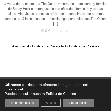
la venta de su empresa a The Onion, mientras los acreedores y familias
de Sandy Hook esperan justicia tras años de difamación y teorías
falsas. Alex Jones, conocido teórico de la conspiración de extrema
derecha, está intensificando su batalla legal para evitar que The Onion,
[…]
0 Comentarios
chat_bubble
Aviso legal
·
Política de Privacidad
·
Política de Cookies
Utilizamos cookies para ofrecerte la mejor experiencia en
nuestra web.
Puedes consultar nuestra
Política de Cookies
.
Rechazar cookies
Ajustes
Aceptar cookies