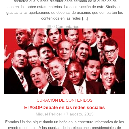
Recuerda que puedes disfrutar cada semana de la curación de
contenidos sobre estas materias. La construcción de este Storify es
gracias a las aportaciones de decenas de usuarios que comparten los
contenidos en las redes […]
0 Comentarios
chat_bubble
CURACIÓN DE CONTENIDOS
El #GOPDebate en las redes sociales
Miquel Pellicer
7 agosto, 2015
Estados Unidos sigue dando un baño en la cobertura informativa de los
eventos políticos. A las puertas de las elecciones presidenciales de