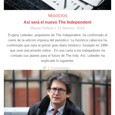
NEGOCIOS
Así será el nuevo The Independent
Miquel Pellicer
12 febrero, 2016
Evgeny Lebedev, propietario de The Independent, ha confirmado el
cierre de la edición impresa del periódico. La histórica cabecera ha
confirmado que será el primer gran diario británico -fundado en 1986-
que será únicamente online. En una carta a los trabajadores ha
contado sus planes para el futuro de The Indy. Así, Lebedev ha
explicado lo siguiente:
1 Comentario
chat_bubble