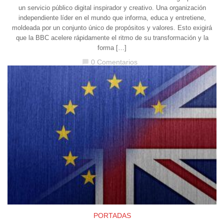
un servicio público digital inspirador y creativo. Una organización
independiente líder en el mundo que informa, educa y entretiene,
moldeada por un conjunto único de propósitos y valores. Esto exigirá
que la BBC acelere rápidamente el ritmo de su transformación y la
forma […]
0 Comentarios
chat_bubble
PORTADAS