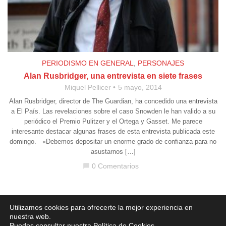
PERIODISMO EN GENERAL
,
PERSONAJES
Alan Rusbridger, una entrevista en siete frases
Miquel Pellicer
5 mayo, 2014
Alan Rusbridger, director de The Guardian, ha concedido una entrevista
a El País. Las revelaciones sobre el caso Snowden le han valido a su
periódico el Premio Pulitzer y el Ortega y Gasset. Me parece
interesante destacar algunas frases de esta entrevista publicada este
domingo. «Debemos depositar un enorme grado de confianza para no
asustarnos […]
0 Comentarios
chat_bubble
Aviso legal
·
Política de Privacidad
·
Política de Cookies
Utilizamos cookies para ofrecerte la mejor experiencia en
nuestra web.
Puedes consultar nuestra
Política de Cookies
.