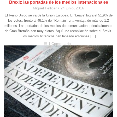
Brexit: las portadas de los medios internacionales
Miquel Pellicer
24 junio, 2016
El Reino Unido se va de la Unión Europea. El ‘Leave’ logra el 51,9% de
los votos, frente al 48,1% del ‘Remain’, una ventaja de más de 1,2
millones. Las portadas de los medios de comunicación, principalmente,
de Gran Bretaña son muy claros. Aquí una recopilación sobre el Brexit.
Los medios británicos han lanzado ediciones […]
1 Comentario
chat_bubble