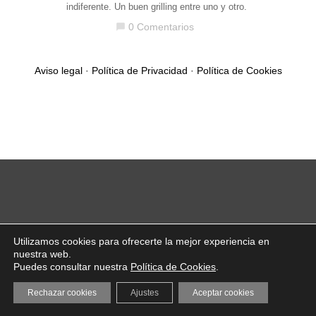
indiferente. Un buen grilling entre uno y otro.
0 Comentarios
chat_bubble
Aviso legal
·
Política de Privacidad
·
Política de Cookies
Utilizamos cookies para ofrecerte la mejor experiencia en
nuestra web.
Puedes consultar nuestra
Política de Cookies
.
Rechazar cookies
Ajustes
Aceptar cookies