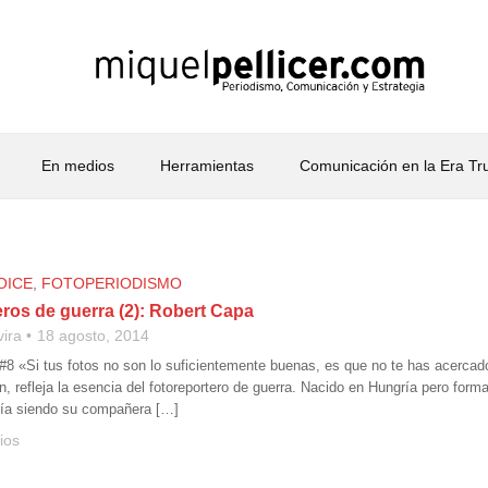
En medios
Herramientas
Comunicación en la Era T
OICE
,
FOTOPERIODISMO
eros de guerra (2): Robert Capa
vira
18 agosto, 2014
 #8 «Si tus fotos no son lo suficientemente buenas, es que no te has acercado
, refleja la esencia del fotoreportero de guerra. Nacido en Hungría pero for
ría siendo su compañera […]
ios