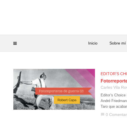
Inicio
Sobre mí
EDITOR'S CH
Fotorreport
Carles Vila Ro
Editor’s Choice
André Friedmann
Taro que acaba
0 Comentar
chat_bubble