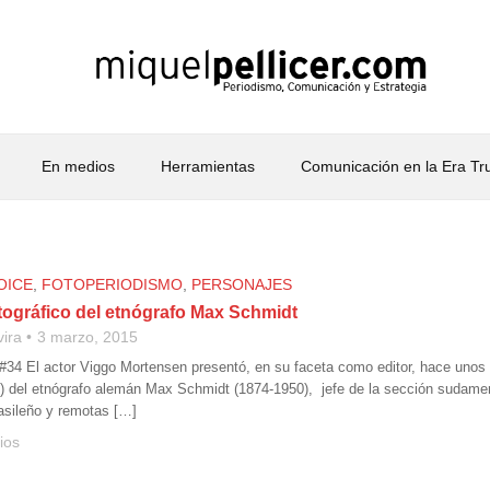
En medios
Herramientas
Comunicación en la Era T
OICE
,
FOTOPERIODISMO
,
PERSONAJES
otográfico del etnógrafo Max Schmidt
vira
3 marzo, 2015
#34 El actor Viggo Mortensen presentó, en su faceta como editor, hace unos cu
) del etnógrafo alemán Max Schmidt (1874-1950), jefe de la sección sudameri
asileño y remotas […]
ios