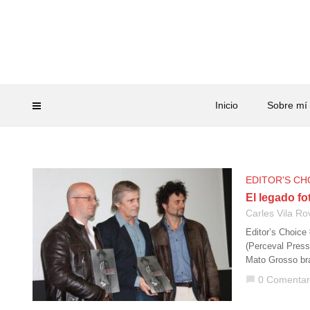
Inicio
Sobre mí
EDITOR'S CH
El legado f
Carles Vila Ro
Editor’s Choice 
(Perceval Press
Mato Grosso br
0 Comentar
chat_bubble