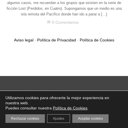
algunos casos, me recuerdan a los grupos que existen en la serie de
ficción Lost (Perdidos, en Cuatro). Supongamos que un medio es una
isla remota del Pacífico donde han ido a parar a […]
0 Comentarios
chat_bubble
Aviso legal
·
Política de Privacidad
·
Política de Cookies
Utilizamos cookies para ofrecerte la mejor experiencia en
nuestra web.
Puedes consultar nuestra
Política de Cookies
.
Rechazar cookies
Ajustes
Aceptar cookies