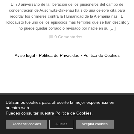
El 70 aniversario de la liberación de los prisioneros del campo de
concentración de Auschwitz-Birkenau ha sido una célebre cita para
recordar los crímeres contra la Humanidad de la Alemania nazi. El
Holocausto fue uno de los episodios más terribles que se han descrito y
no puede quedar borrado o revisado por nadie en su […]
0 Comentarios
chat_bubble
Aviso legal
·
Política de Privacidad
·
Política de Cookies
Utilizamos cookies para ofrecerte la mejor experiencia en
nuestra web.
Puedes consultar nuestra
Política de Cookies
.
Rechazar cookies
Ajustes
Aceptar cookies