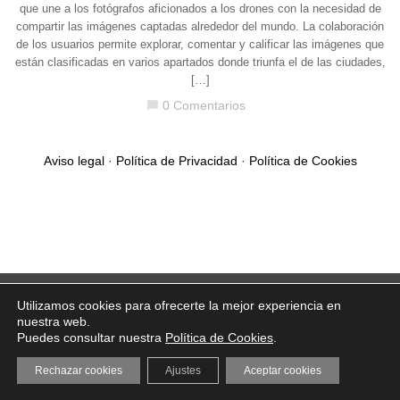
que une a los fotógrafos aficionados a los drones con la necesidad de
compartir las imágenes captadas alrededor del mundo. La colaboración
de los usuarios permite explorar, comentar y calificar las imágenes que
están clasificadas en varios apartados donde triunfa el de las ciudades,
[…]
0 Comentarios
chat_bubble
Aviso legal
·
Política de Privacidad
·
Política de Cookies
Utilizamos cookies para ofrecerte la mejor experiencia en
nuestra web.
Puedes consultar nuestra
Política de Cookies
.
Rechazar cookies
Ajustes
Aceptar cookies