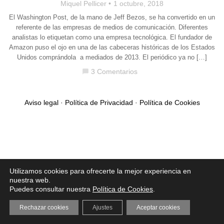
Miquel Pellicer
1 octubre, 2018
El Washington Post, de la mano de Jeff Bezos, se ha convertido en un
referente de las empresas de medios de comunicación. Diferentes
analistas lo etiquetan como una empresa tecnológica. El fundador de
Amazon puso el ojo en una de las cabeceras históricas de los Estados
Unidos comprándola a mediados de 2013. El periódico ya no […]
3 Comentarios
chat_bubble
Aviso legal
·
Política de Privacidad
·
Política de Cookies
Utilizamos cookies para ofrecerte la mejor experiencia en
nuestra web.
Puedes consultar nuestra
Política de Cookies
.
Rechazar cookies
Ajustes
Aceptar cookies