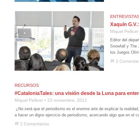
ENTREVISTA
Xaquín G.V.:
Miquel Pellicer
Editor del depa
Snowfall y The 
los Juegos Olí
2 Comentar
chat_bubble
RECURSOS
#CataloniaTales: una visión desde la Luna para ente
Miquel Pellicer
23 noviembre, 2012
¿No será que el periodismo es el enorme arte de explicar la realida
a hacer un digno ejercicio de periodismo, acercando algo que en el
2 Comentarios
chat_bubble