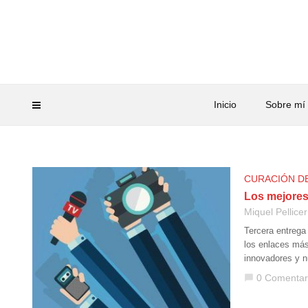
Inicio
Sobre mí
CURACIÓN D
Los mejores
Miquel Pellicer
Tercera entrega
los enlaces má
innovadores y n
0 Comentar
chat_bubble