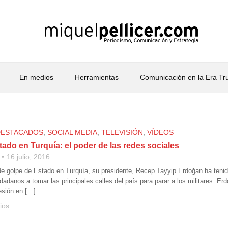
En medios
Herramientas
Comunicación en la Era T
DESTACADOS
,
SOCIAL MEDIA
,
TELEVISIÓN
,
VÍDEOS
ado en Turquía: el poder de las redes sociales
16 julio, 2016
 de golpe de Estado en Turquía, su presidente, Recep Tayyip Erdoğan ha tenid
dadanos a tomar las principales calles del país para parar a los militares. E
resión en […]
ios