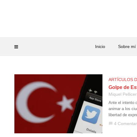
Inicio
Sobre mí
ARTÍCULOS 
Golpe de Est
Miquel Pellicer
Ante el intento
animar a los ciu
libertad de exp
4 Comentar
chat_bubble