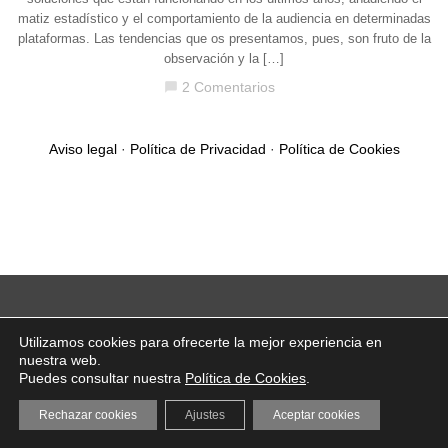
matiz estadístico y el comportamiento de la audiencia en determinadas
plataformas. Las tendencias que os presentamos, pues, son fruto de la
observación y la […]
2 Comentarios
chat_bubble
Aviso legal
·
Política de Privacidad
·
Política de Cookies
Utilizamos cookies para ofrecerte la mejor experiencia en
nuestra web.
Puedes consultar nuestra
Política de Cookies
.
Rechazar cookies
Ajustes
Aceptar cookies