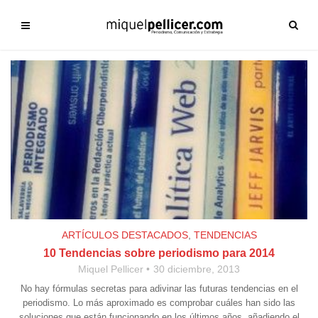
ARTÍCULOS DESTACADOS
,
TENDENCIAS
10 Tendencias sobre periodismo para 2014
Miquel Pellicer
30 diciembre, 2013
No hay fórmulas secretas para adivinar las futuras tendencias en el
periodismo. Lo más aproximado es comprobar cuáles han sido las
soluciones que están funcionando en los últimos años, añadiendo el