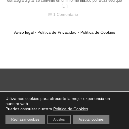
estrategia digital se convirtió en un informe filtrado por Buzzfeed que
[…]
1 Comentario
chat_bubble
Aviso legal
·
Política de Privacidad
·
Política de Cookies
Utilizamos cookies para ofrecerte la mejor experiencia en
nuestra web.
Puedes consultar nuestra
Política de Cookies
.
Rechazar cookies
Ajustes
Aceptar cookies