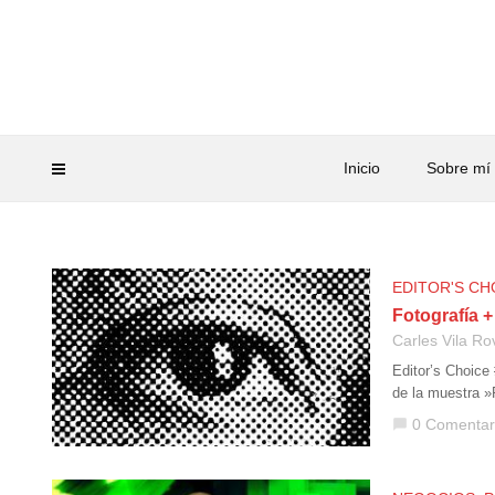
Inicio
Sobre mí
EDITOR'S CH
Fotografía +
Carles Vila Ro
Editor’s Choice
de la muestra »
0 Comentar
chat_bubble