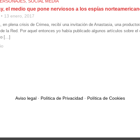
ERSONAJES
,
SOCIAL MEDIA
y, el medio que pone nerviosos a los espías norteamerica
13 enero, 2017
4, en plena crisis de Crimea, recibí una invitación de Anastasia, una product
s de la Red. Por aquel entonces yo había publicado algunos artículos sobre el
to […]
io
Aviso legal
·
Política de Privacidad
·
Política de Cookies