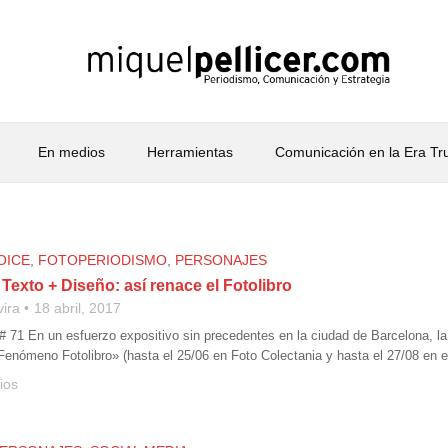
En medios
Herramientas
Comunicación en la Era T
OICE
,
FOTOPERIODISMO
,
PERSONAJES
 Texto + Diseño: así renace el Fotolibro
vira
18 abril, 2017
 # 71 En un esfuerzo expositivo sin precedentes en la ciudad de Barcelona, l
Fenómeno Fotolibro» (hasta el 25/06 en Foto Colectania y hasta el 27/08 en e
ios