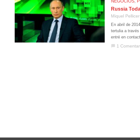
NEGOCIOS
,
P
Russia Toda
Miquel Pellicer
En abril de 201
tertulia a travé
entré en contac
1 Comentar
chat_bubble