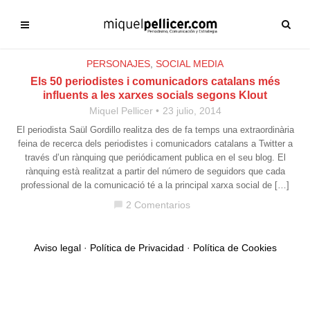
PERSONAJES
,
SOCIAL MEDIA
Els 50 periodistes i comunicadors catalans més
influents a les xarxes socials segons Klout
Miquel Pellicer
23 julio, 2014
El periodista Saül Gordillo realitza des de fa temps una extraordinària
feina de recerca dels periodistes i comunicadors catalans a Twitter a
través d’un rànquing que periódicament publica en el seu blog. El
rànquing està realitzat a partir del número de seguidors que cada
professional de la comunicació té a la principal xarxa social de […]
2 Comentarios
chat_bubble
Aviso legal
·
Política de Privacidad
·
Política de Cookies