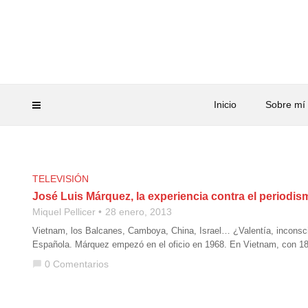
Inicio
Sobre mí
TELEVISIÓN
José Luis Márquez, la experiencia contra el periodis
Miquel Pellicer
28 enero, 2013
Vietnam, los Balcanes, Camboya, China, Israel… ¿Valentía, inconsci
Española. Márquez empezó en el oficio en 1968. En Vietnam, con 18 
0 Comentarios
chat_bubble