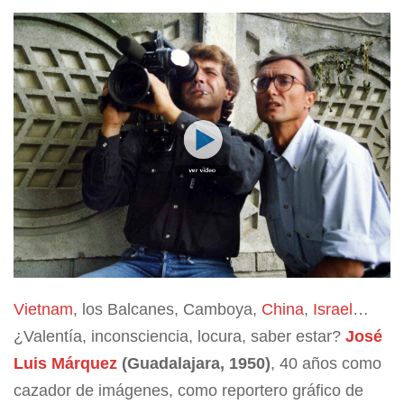
Vietnam
, los Balcanes, Camboya,
China
,
Israel
…
¿Valentía, inconsciencia, locura, saber estar?
José
Luis Márquez
(Guadalajara, 1950)
, 40 años como
cazador de imágenes, como reportero gráfico de