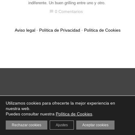
indiferente. Un buen grilling entre uno y otro.
0 Comentarios
chat_bubble
Aviso legal
·
Política de Privacidad
·
Política de Cookies
Utilizamos cookies para ofrecerte la mejor experiencia en
nuestra web.
Puedes consultar nuestra
Política de Cookies
.
Rechazar cookies
Ajustes
Aceptar cookies