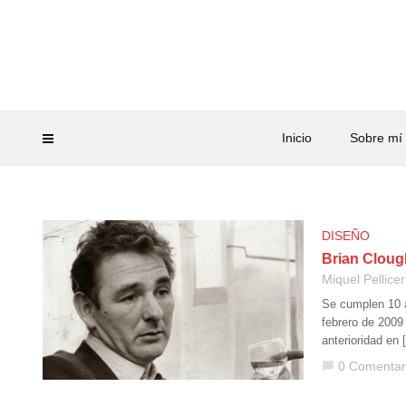
Inicio
Sobre mí
DISEÑO
Brian Cloug
Miquel Pellicer
Se cumplen 10 a
febrero de 2009
anterioridad en 
0 Comentar
chat_bubble