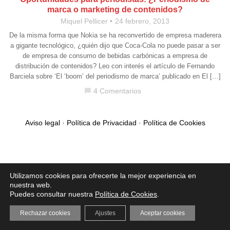
marca o marketing de contenidos?
Miquel Pellicer
24 febrero, 2013
De la misma forma que Nokia se ha reconvertido de empresa maderera
a gigante tecnológico, ¿quién dijo que Coca-Cola no puede pasar a ser
de empresa de consumo de bebidas carbónicas a empresa de
distribución de contenidos? Leo con interés el artículo de Fernando
Barciela sobre ‘El ‘boom’ del periodismo de marca’ publicado en El […]
4 Comentarios
chat_bubble
Aviso legal
·
Política de Privacidad
·
Política de Cookies
Utilizamos cookies para ofrecerte la mejor experiencia en
nuestra web.
Puedes consultar nuestra
Política de Cookies
.
Rechazar cookies
Ajustes
Aceptar cookies