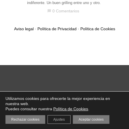
indiferente. Un buen grilling entre uno y otro.
0 Comentarios
chat_bubble
Aviso legal
·
Política de Privacidad
·
Política de Cookies
Utilizamos cookies para ofrecerte la mejor experiencia en
nuestra web.
Puedes consultar nuestra
Política de Cookies
.
Rechazar cookies
Ajustes
Aceptar cookies