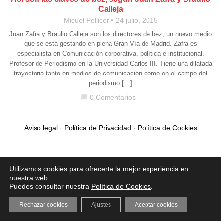
Calleja
Miquel Pellicer
24 julio, 2015
Juan Zafra y Braulio Calleja son los directores de bez, un nuevo medio
que se está gestando en plena Gran Vía de Madrid. Zafra es
especialista en Comunicación corporativa, política e institucional.
Profesor de Periodismo en la Universidad Carlos III. Tiene una dilatada
trayectoria tanto en medios de comunicación como en el campo del
periodismo […]
0 Comentarios
chat_bubble
Aviso legal
·
Política de Privacidad
·
Política de Cookies
Utilizamos cookies para ofrecerte la mejor experiencia en
nuestra web.
Puedes consultar nuestra
Política de Cookies
.
Rechazar cookies
Ajustes
Aceptar cookies