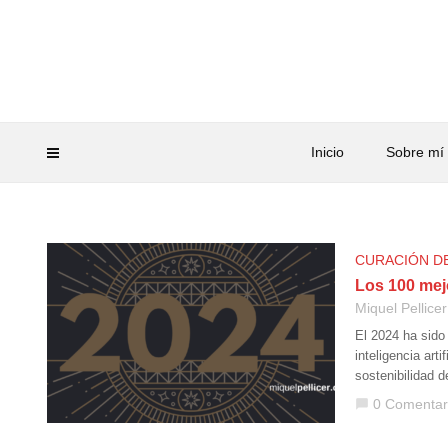
Inicio
Sobre mí
CURACIÓN D
Los 100 mej
Miquel Pellicer
El 2024 ha sido
inteligencia art
sostenibilidad 
0 Comentar
chat_bubble