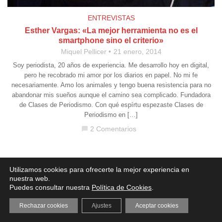
ENTREVISTAS
Esther Vargas: «La mejor herramienta no es el
smartphone sino el criterio»
Miquel Pellicer
21 enero, 2014
Soy periodista, 20 años de experiencia. Me desarrollo hoy en digital,
pero he recobrado mi amor por los diarios en papel. No mi fe
necesariamente. Amo los animales y tengo buena resistencia para no
abandonar mis sueños aunque el camino sea complicado. Fundadora
de Clases de Periodismo. Con qué espírtu espezaste Clases de
Periodismo en […]
2 Comentarios
chat_bubble
Aviso legal
·
Política de Privacidad
·
Política de Cookies
Utilizamos cookies para ofrecerte la mejor experiencia en
nuestra web.
Puedes consultar nuestra
Política de Cookies
.
Rechazar cookies
Ajustes
Aceptar cookies