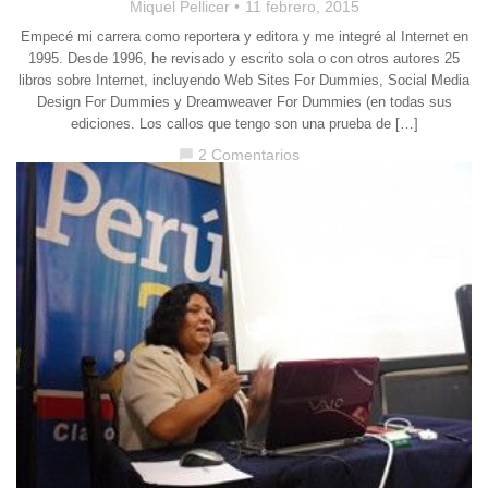
Miquel Pellicer
11 febrero, 2015
Empecé mi carrera como reportera y editora y me integré al Internet en
1995. Desde 1996, he revisado y escrito sola o con otros autores 25
libros sobre Internet, incluyendo Web Sites For Dummies, Social Media
Design For Dummies y Dreamweaver For Dummies (en todas sus
ediciones. Los callos que tengo son una prueba de […]
2 Comentarios
chat_bubble