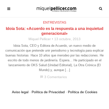
ENTREVISTAS
Idoia Sota: «Acuerdo es la respuesta a una inquietud
generacional»
Miquel Pellicer
13 octubre, 2013
Idoia Sota, CEO y Editora de Acuerdo, un nuevo medio de
comunicación que pretende unir periodismo y tecnología para explicar
buenas historias Hace 10 años que merodeo por las redacciones. He
escrito de todo menos de jardinería. Espera… He participado en el
lanzamiento de OKS Salud (Unidad Editorial), La Otra Crónica (El
Mundo) y, aunque […]
3 Comentarios
chat_bubble
Aviso legal
·
Política de Privacidad
·
Política de Cookies