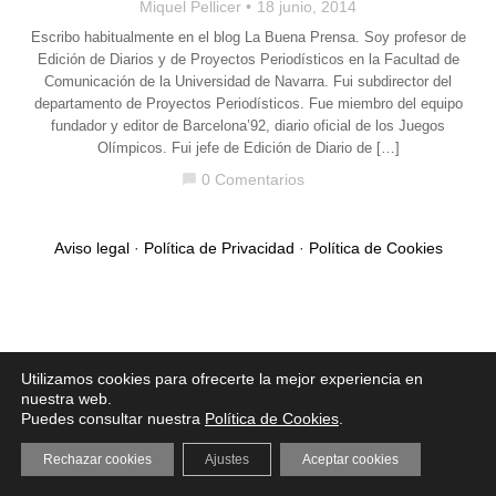
Miquel Pellicer
18 junio, 2014
Escribo habitualmente en el blog La Buena Prensa. Soy profesor de
Edición de Diarios y de Proyectos Periodísticos en la Facultad de
Comunicación de la Universidad de Navarra. Fui subdirector del
departamento de Proyectos Periodísticos. Fue miembro del equipo
fundador y editor de Barcelona’92, diario oficial de los Juegos
Olímpicos. Fui jefe de Edición de Diario de […]
0 Comentarios
chat_bubble
Aviso legal
·
Política de Privacidad
·
Política de Cookies
Utilizamos cookies para ofrecerte la mejor experiencia en
nuestra web.
Puedes consultar nuestra
Política de Cookies
.
Rechazar cookies
Ajustes
Aceptar cookies