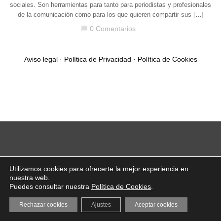
sociales. Son herramientas para tanto para periodistas y profesionales
de la comunicación como para los que quieren compartir sus […]
0 Comentarios
chat_bubble
Aviso legal
·
Política de Privacidad
·
Política de Cookies
Utilizamos cookies para ofrecerte la mejor experiencia en
nuestra web.
Puedes consultar nuestra
Política de Cookies
.
Rechazar cookies
Ajustes
Aceptar cookies