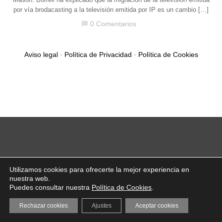
por vía brodacasting a la televisión emitida por IP es un cambio […]
0 Comentarios
chat_bubble
Aviso legal
·
Política de Privacidad
·
Política de Cookies
Utilizamos cookies para ofrecerte la mejor experiencia en
nuestra web.
Puedes consultar nuestra
Política de Cookies
.
Rechazar cookies
Ajustes
Aceptar cookies