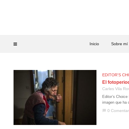
Inicio
Sobre mí
EDITOR'S CH
El fotoperi
Carles Vila Ro
Editor’s Choice
imagen que ha c
0 Comentar
chat_bubble