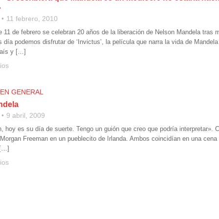
»
11 febrero, 2010
 11 de febrero se celebran 20 años de la liberación de Nelson Mandela tras
s día podemos disfrutar de ‘Invictus’, la película que narra la vida de Mande
país y […]
ios
 EN GENERAL
ndela
9 abril, 2009
 hoy es su día de suerte. Tengo un guión que creo que podría interpretar». Co
 Morgan Freeman en un pueblecito de Irlanda. Ambos coincidían en una cen
 […]
ios