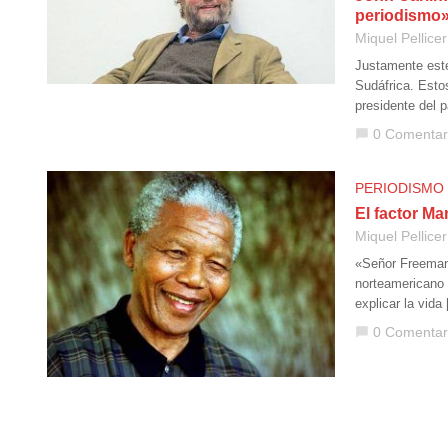
periodismo
Miquel Pellicer
Justamente este
Sudáfrica. Esto
presidente del 
0 Comentar
chat_bubble
PERIODISMO
El factor Ma
Miquel Pellicer
«Señor Freeman,
norteamericano
explicar la vida
0 Comentar
chat_bubble