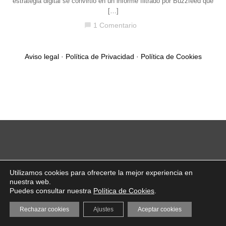
estrategia digital se convirtió en un informe filtrado por Buzzfeed que
[…]
1 Comentario
chat_bubble
Aviso legal
·
Política de Privacidad
·
Política de Cookies
Utilizamos cookies para ofrecerte la mejor experiencia en
nuestra web.
Puedes consultar nuestra
Política de Cookies
.
Rechazar cookies
Ajustes
Aceptar cookies