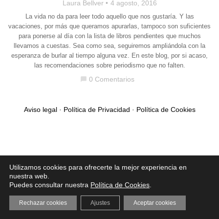
Laura Bellver
4 agosto, 2016
La vida no da para leer todo aquello que nos gustaría. Y las
vacaciones, por más que queramos apurarlas, tampoco son suficientes
para ponerse al día con la lista de libros pendientes que muchos
llevamos a cuestas. Sea como sea, seguiremos ampliándola con la
esperanza de burlar al tiempo alguna vez. En este blog, por si acaso,
las recomendaciones sobre periodismo que no falten.
0 Comentarios
chat_bubble
Aviso legal
·
Política de Privacidad
·
Política de Cookies
Utilizamos cookies para ofrecerte la mejor experiencia en
nuestra web.
Puedes consultar nuestra
Política de Cookies
.
Rechazar cookies
Ajustes
Aceptar cookies