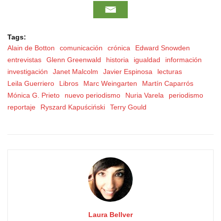
Tags:
Alain de Botton
comunicación
crónica
Edward Snowden
entrevistas
Glenn Greenwald
historia
igualdad
información
investigación
Janet Malcolm
Javier Espinosa
lecturas
Leila Guerriero
Libros
Marc Weingarten
Martín Caparrós
Mónica G. Prieto
nuevo periodismo
Nuria Varela
periodismo
reportaje
Ryszard Kapuściński
Terry Gould
Laura Bellver