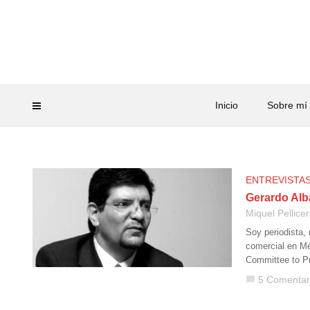
Inicio
Sobre mí
ENTREVISTA
Gerardo Alb
Miquel Pellicer
Soy periodista,
comercial en Mé
Committee to Pr
5 Comentar
chat_bubble