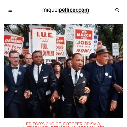
EDITOR'S CHOICE
,
FOTOPERIODISMO
,