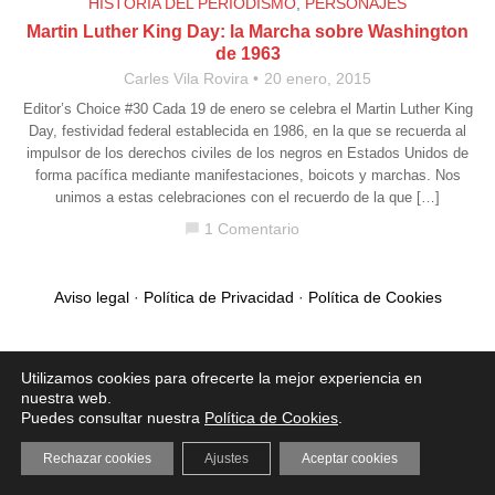
HISTORIA DEL PERIODISMO
,
PERSONAJES
Martin Luther King Day: la Marcha sobre Washington
de 1963
Carles Vila Rovira
20 enero, 2015
Editor’s Choice #30 Cada 19 de enero se celebra el Martin Luther King
Day, festividad federal establecida en 1986, en la que se recuerda al
impulsor de los derechos civiles de los negros en Estados Unidos de
forma pacífica mediante manifestaciones, boicots y marchas. Nos
unimos a estas celebraciones con el recuerdo de la que […]
1 Comentario
chat_bubble
Aviso legal
·
Política de Privacidad
·
Política de Cookies
Utilizamos cookies para ofrecerte la mejor experiencia en
nuestra web.
Puedes consultar nuestra
Política de Cookies
.
Rechazar cookies
Ajustes
Aceptar cookies