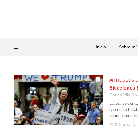
Inicio
Sobre mí
ARTÍCULOS 
Elecciones E
Carles Vila Ro
Datos, porcenta
que no se trata
un mapa donde 
0 Comentar
chat_bubble