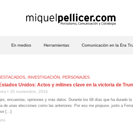
En medios
Herramientas
Comunicación en la Era T
DESTACADOS
,
INVESTIGACIÓN
,
PERSONAJES
stados Unidos: Actos y mítines clave en la victoria de Trum
vira
25 noviembre, 2016
jes, encuestas, opiniones y más datos. Durante los 68 días que ha durado la
ba de unas elecciones como las anteriores. Por eso me propuse, junto a Ferra
se […]
ios