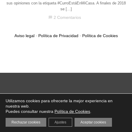
sus opiniones con la etiqueta #CurroEstáEnMiCasa. A finales de 2018
se […]
2 Comentarios
chat_bubble
Aviso legal
·
Política de Privacidad
·
Política de Cookies
Utilizamos cookies para ofrecerte la mejor experiencia en
nuestra web.
Puedes consultar nuestra
Política de Cookies
.
Rechazar cookies
Ajustes
Aceptar cookies