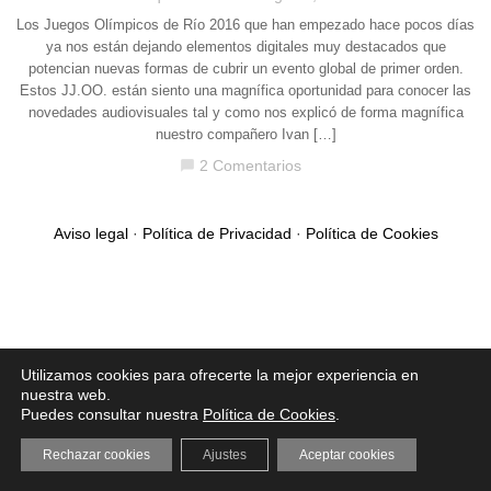
Los Juegos Olímpicos de Río 2016 que han empezado hace pocos días
ya nos están dejando elementos digitales muy destacados que
potencian nuevas formas de cubrir un evento global de primer orden.
Estos JJ.OO. están siento una magnífica oportunidad para conocer las
novedades audiovisuales tal y como nos explicó de forma magnífica
nuestro compañero Ivan […]
2 Comentarios
chat_bubble
Aviso legal
·
Política de Privacidad
·
Política de Cookies
Utilizamos cookies para ofrecerte la mejor experiencia en
nuestra web.
Puedes consultar nuestra
Política de Cookies
.
Rechazar cookies
Ajustes
Aceptar cookies