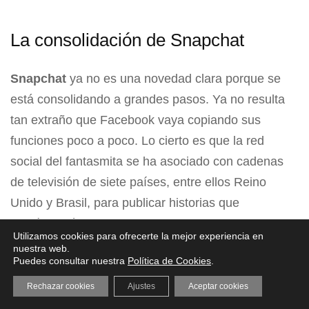
La consolidación de Snapchat
Snapchat
ya no es una novedad clara porque se
está consolidando a grandes pasos. Ya no resulta
tan extraño que Facebook vaya copiando sus
funciones poco a poco. Lo cierto es que la red
social del fantasmita se ha asociado con cadenas
de televisión de siete países, entre ellos Reino
Unido y Brasil, para publicar historias que
incluían imágenes de Rio 2016. Durante los
Utilizamos cookies para ofrecerte la mejor experiencia en
primeros siete días,
50 millones de visitantes
nuestra web.
Puedes consultar nuestra
Política de Cookies
.
únicos
consumieron contenido sobre el evento
deportivo a través de Snapchat, casi una tercera
Rechazar cookies
Ajustes
Aceptar cookies
parte de los 150 millones de usuarios que usan la