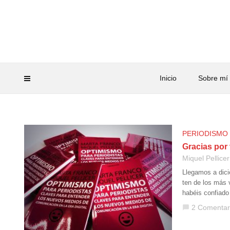
Inicio
Sobre mí
PERIODISMO
Gracias por
Miquel Pellicer
Llegamos a dici
ten de los más 
habéis confiado
2 Comentar
chat_bubble