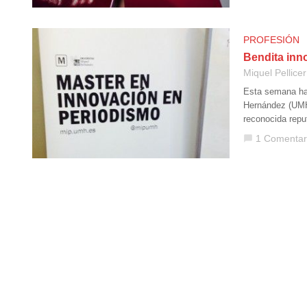
PROFESIÓN
Bendita inn
Miquel Pellicer
Esta semana ha 
Hernández (UMH)
reconocida repu
1 Comentar
chat_bubble