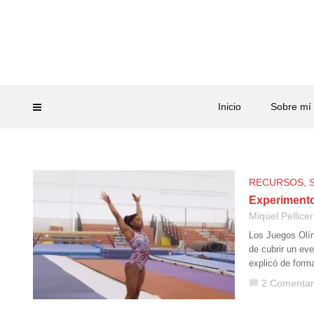
Inicio
Sobre mí
RECURSOS
,
Experimento
Miquel Pellicer
Los Juegos Olí
de cubrir un ev
explicó de form
2 Comentar
chat_bubble