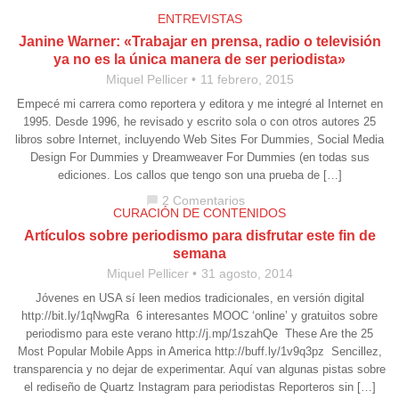
ENTREVISTAS
Janine Warner: «Trabajar en prensa, radio o televisión
ya no es la única manera de ser periodista»
Miquel Pellicer
11 febrero, 2015
Empecé mi carrera como reportera y editora y me integré al Internet en
1995. Desde 1996, he revisado y escrito sola o con otros autores 25
libros sobre Internet, incluyendo Web Sites For Dummies, Social Media
Design For Dummies y Dreamweaver For Dummies (en todas sus
ediciones. Los callos que tengo son una prueba de […]
2 Comentarios
chat_bubble
CURACIÓN DE CONTENIDOS
Artículos sobre periodismo para disfrutar este fin de
semana
Miquel Pellicer
31 agosto, 2014
Jóvenes en USA sí leen medios tradicionales, en versión digital
http://bit.ly/1qNwgRa 6 interesantes MOOC ‘online’ y gratuitos sobre
periodismo para este verano http://j.mp/1szahQe These Are the 25
Most Popular Mobile Apps in America http://buff.ly/1v9q3pz Sencillez,
transparencia y no dejar de experimentar. Aquí van algunas pistas sobre
el rediseño de Quartz Instagram para periodistas Reporteros sin […]