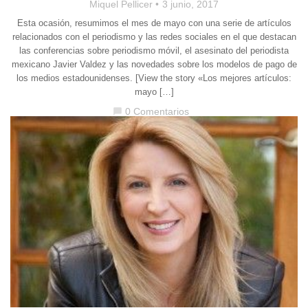
Miquel Pellicer
3 junio, 2017
Esta ocasión, resumimos el mes de mayo con una serie de artículos
relacionados con el periodismo y las redes sociales en el que destacan
las conferencias sobre periodismo móvil, el asesinato del periodista
mexicano Javier Valdez y las novedades sobre los modelos de pago de
los medios estadounidenses. [View the story «Los mejores artículos:
mayo […]
0 Comentarios
chat_bubble