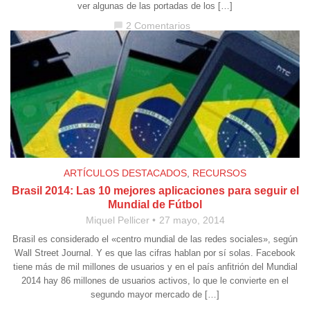
ver algunas de las portadas de los […]
2 Comentarios
chat_bubble
ARTÍCULOS DESTACADOS
,
RECURSOS
Brasil 2014: Las 10 mejores aplicaciones para seguir el
Mundial de Fútbol
Miquel Pellicer
27 mayo, 2014
Brasil es considerado el «centro mundial de las redes sociales», según
Wall Street Journal. Y es que las cifras hablan por sí solas. Facebook
tiene más de mil millones de usuarios y en el país anfitrión del Mundial
2014 hay 86 millones de usuarios activos, lo que le convierte en el
segundo mayor mercado de […]