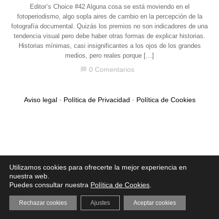
Editor’s Choice #42 Alguna cosa se está moviendo en el
fotoperiodismo, algo sopla aires de cambio en la percepción de la
fotografía documental. Quizás los premios no son indicadores de una
tendencia visual pero debe haber otras formas de explicar historias.
Historias mínimas, casi insignificantes a los ojos de los grandes
medios, pero reales porque […]
0 Comentarios
chat_bubble
Aviso legal
·
Política de Privacidad
·
Política de Cookies
Utilizamos cookies para ofrecerte la mejor experiencia en
nuestra web.
Puedes consultar nuestra
Política de Cookies
.
Rechazar cookies
Ajustes
Aceptar cookies