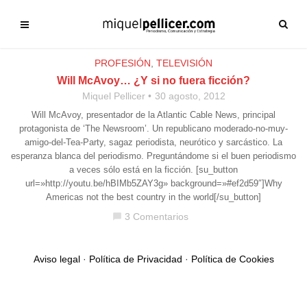
PROFESIÓN
,
TELEVISIÓN
Will McAvoy… ¿Y si no fuera ficción?
Miquel Pellicer
30 agosto, 2012
Will McAvoy, presentador de la Atlantic Cable News, principal
protagonista de ‘The Newsroom’. Un republicano moderado-no-muy-
amigo-del-Tea-Party, sagaz periodista, neurótico y sarcástico. La
esperanza blanca del periodismo. Preguntándome si el buen periodismo
a veces sólo está en la ficción. [su_button
url=»http://youtu.be/hBIMb5ZAY3g» background=»#ef2d59″]Why
Americas not the best country in the world[/su_button]
3 Comentarios
chat_bubble
Aviso legal
·
Política de Privacidad
·
Política de Cookies