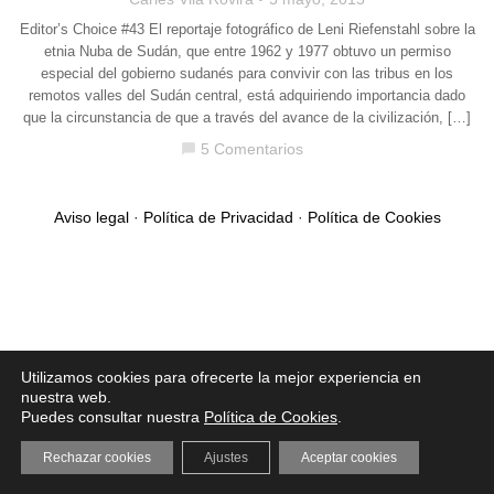
Editor’s Choice #43 El reportaje fotográfico de Leni Riefenstahl sobre la
etnia Nuba de Sudán, que entre 1962 y 1977 obtuvo un permiso
especial del gobierno sudanés para convivir con las tribus en los
remotos valles del Sudán central, está adquiriendo importancia dado
que la circunstancia de que a través del avance de la civilización, […]
5 Comentarios
chat_bubble
Aviso legal
·
Política de Privacidad
·
Política de Cookies
Utilizamos cookies para ofrecerte la mejor experiencia en
nuestra web.
Puedes consultar nuestra
Política de Cookies
.
Rechazar cookies
Ajustes
Aceptar cookies